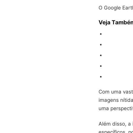
O Google Eart
Veja També
Com uma vasta
imagens nítid
uma perspecti
Além disso, a
específicos, p