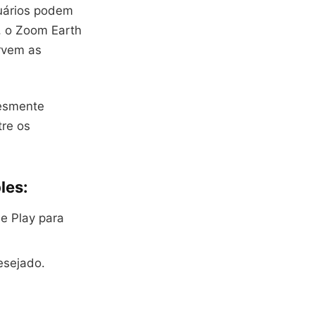
uários podem
, o Zoom Earth
ervem as
lesmente
tre os
les:
le Play para
esejado.