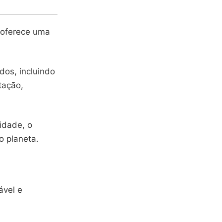
 oferece uma
os, incluindo
tação,
sidade, o
o planeta.
ável e