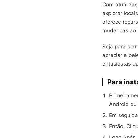
Com atualizaç
explorar loca
oferece recur
mudanças ao 
Seja para pla
apreciar a be
entusiastas da
Para inst
Primeiramen
Android ou 
Em seguida,
Então, Cliq
Logo Após, 