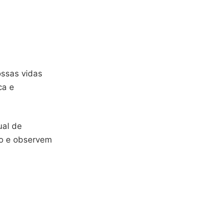
ssas vidas
ca e
ual de
bo e observem