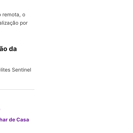
o remota, o
alização por
ão da
lites Sentinel
e
har de Casa