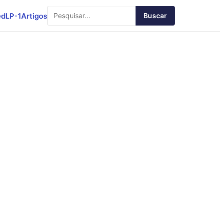
ed
LP-1
Artigos
Buscar