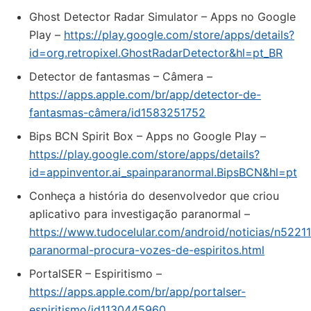
Ghost Detector Radar Simulator – Apps no Google
Play –
https://play.google.com/store/apps/details?
id=org.retropixel.GhostRadarDetector&hl=pt_BR
‎Detector de fantasmas – Câmera –
https://apps.apple.com/br/app/detector-de-
fantasmas-câmera/id1583251752
Bips BCN Spirit Box – Apps no Google Play –
https://play.google.com/store/apps/details?
id=appinventor.ai_spainparanormal.BipsBCN&hl=pt
Conheça a história do desenvolvedor que criou
aplicativo para investigação paranormal –
https://www.tudocelular.com/android/noticias/n52211
paranormal-procura-vozes-de-espiritos.html
‎PortalSER – Espiritismo –
https://apps.apple.com/br/app/portalser-
espiritismo/id1130445960