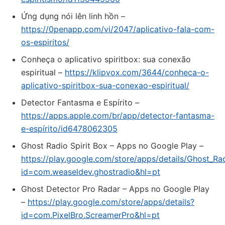
Ứng dụng nói lên linh hồn –
https://0penapp.com/vi/2047/aplicativo-fala-com-
os-espiritos/
Conheça o aplicativo spiritbox: sua conexão
espiritual –
https://klipvox.com/3644/conheca-o-
aplicativo-spiritbox-sua-conexao-espiritual/
‎Detector Fantasma e Espírito –
https://apps.apple.com/br/app/detector-fantasma-
e-espírito/id6478062305
Ghost Radio Spirit Box – Apps no Google Play –
https://play.google.com/store/apps/details/Ghost_Ra
id=com.weaseldev.ghostradio&hl=pt
Ghost Detector Pro Radar – Apps no Google Play
–
https://play.google.com/store/apps/details?
id=com.PixelBro.ScreamerPro&hl=pt