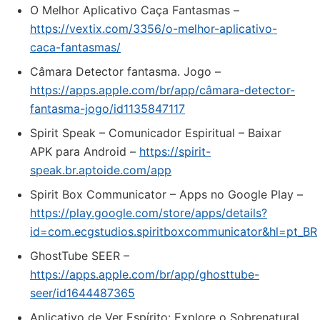
O Melhor Aplicativo Caça Fantasmas –
https://vextix.com/3356/o-melhor-aplicativo-
caca-fantasmas/
‎Câmara Detector fantasma. Jogo –
https://apps.apple.com/br/app/câmara-detector-
fantasma-jogo/id1135847117
Spirit Speak – Comunicador Espiritual – Baixar
APK para Android –
https://spirit-
speak.br.aptoide.com/app
Spirit Box Communicator – Apps no Google Play –
https://play.google.com/store/apps/details?
id=com.ecgstudios.spiritboxcommunicator&hl=pt_BR
‎GhostTube SEER –
https://apps.apple.com/br/app/ghosttube-
seer/id1644487365
Aplicativo de Ver Espírito: Explore o Sobrenatural