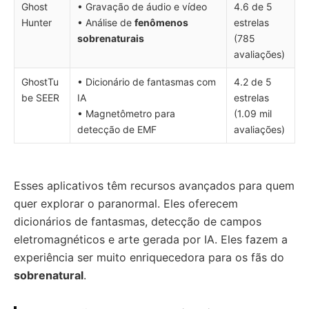
Ghost
• Gravação de áudio e vídeo
4.6 de 5
Hunter
• Análise de
fenômenos
estrelas
sobrenaturais
(785
avaliações)
GhostTu
• Dicionário de fantasmas com
4.2 de 5
be SEER
IA
estrelas
• Magnetômetro para
(1.09 mil
detecção de EMF
avaliações)
Esses aplicativos têm recursos avançados para quem
quer explorar o paranormal. Eles oferecem
dicionários de fantasmas, detecção de campos
eletromagnéticos e arte gerada por IA. Eles fazem a
experiência ser muito enriquecedora para os fãs do
sobrenatural
.