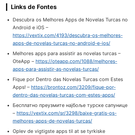
Links de Fontes
Descubra os Melhores Apps de Novelas Turcas no
Android e iOS –
https://vextix.com/4193/descubra-os-melhores-
apps-de-novelas-turcas-no-android-e-ios/
Melhores apps para assistir as novelas turcas –
OteApp –
https://oteapp.com/1088/melhores-
apps-para-assistir-as-novelas-turcas/
Fique por Dentro das Novelas Turcas com Estes
Apps! –
https://brontoz.com/3209/fique-por-
dentro-das-novelas-turcas-com-estes-apps/
Бесплатно преузмите најбоље турске сапунице
–
https://vextix.com/sr/3298/baixe-gratis-os-
melhores-apps-de-novelas-turcas/
Oplev de vigtigste apps til at se tyrkiske