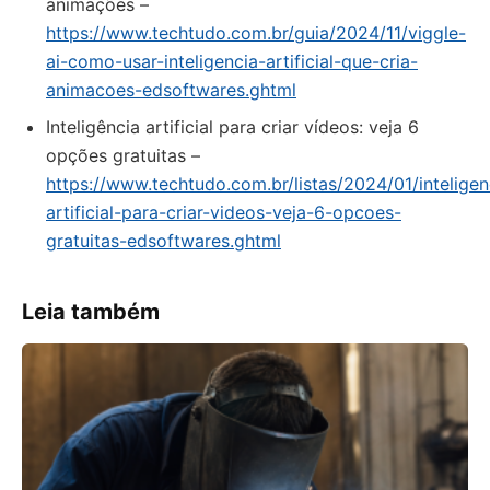
animações –
https://www.techtudo.com.br/guia/2024/11/viggle-
ai-como-usar-inteligencia-artificial-que-cria-
animacoes-edsoftwares.ghtml
Inteligência artificial para criar vídeos: veja 6
opções gratuitas –
https://www.techtudo.com.br/listas/2024/01/inteligen
artificial-para-criar-videos-veja-6-opcoes-
gratuitas-edsoftwares.ghtml
Leia também