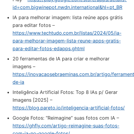
id=com.bigwinepot.nwdn.international&hl=pt_BR
IA para melhorar imagem: lista reúne apps grátis
para editar fotos –
https://www.techtudo.com.br/listas/2024/05/ia-
para-melhorar-imagem-lista-reune-apps-gratis-
para-editar-fotos-edapps.ghtml
20 ferramentas de IA para criar e melhorar
imagens –
https://inovacaosebraeminas.com.br/artigo/ferramen
de-ia
Inteligência Artificial Fotos: Top 8 IAs p/ Gerar
Imagens [2025] –
https://blog.pareto.io/inteligencia-artificial-fotos/
Google Fotos: “Reimagine” suas fotos com IA –
https://ghfly.com/artigo-reimagine-suas-fotos-
com-ia-no-google-fotos/