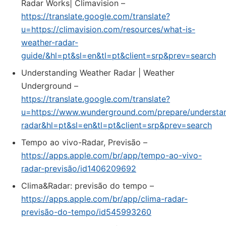
Radar Works| Climavision –
https://translate.google.com/translate?
u=https://climavision.com/resources/what-is-
weather-radar-
guide/&hl=pt&sl=en&tl=pt&client=srp&prev=search
Understanding Weather Radar | Weather
Underground –
https://translate.google.com/translate?
u=https://www.wunderground.com/prepare/understa
radar&hl=pt&sl=en&tl=pt&client=srp&prev=search
‎Tempo ao vivo-Radar, Previsão –
https://apps.apple.com/br/app/tempo-ao-vivo-
radar-previsão/id1406209692
‎Clima&Radar: previsão do tempo –
https://apps.apple.com/br/app/clima-radar-
previsão-do-tempo/id545993260