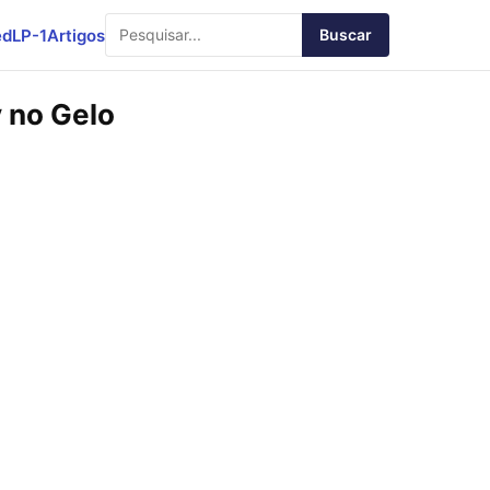
ed
LP-1
Artigos
Buscar
 no Gelo