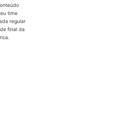
 conteúdo
seu time
ada regular
de final da
ica.