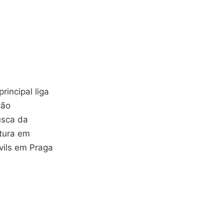
incipal liga
ção
usca da
rtura em
vils em Praga