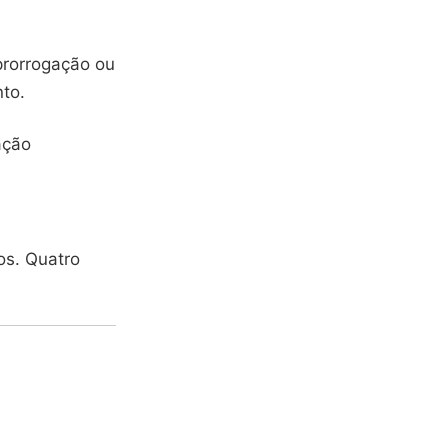
prorrogação ou
to.
ação
os. Quatro