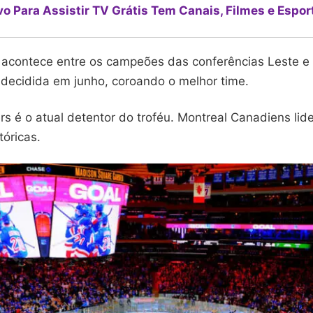
vo Para Assistir TV Grátis Tem Canais, Filmes e Espor
l acontece entre os campeões das conferências Leste e
 decidida em junho, coroando o melhor time.
rs é o atual detentor do troféu. Montreal Canadiens li
tóricas.