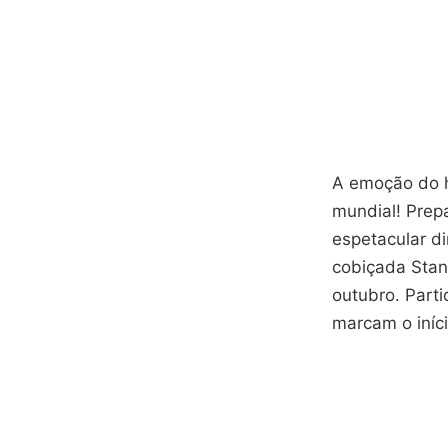
A emoção do h
mundial! Pre
espetacular di
cobiçada Stan
outubro. Part
marcam o iníci