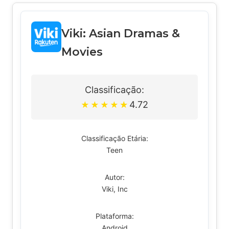
Viki: Asian Dramas &
Movies
Classificação:
4.72
★
★
★
★
★
Classificação Etária:
Teen
Autor:
Viki, Inc
Plataforma:
Android