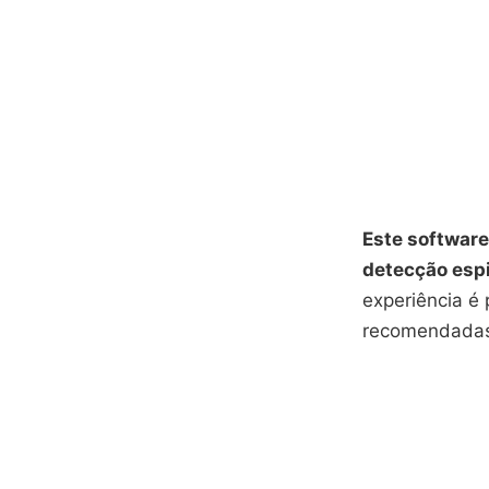
Este softwar
detecção espi
experiência é 
recomendadas 