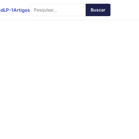
ed
LP-1
Artigos
Buscar