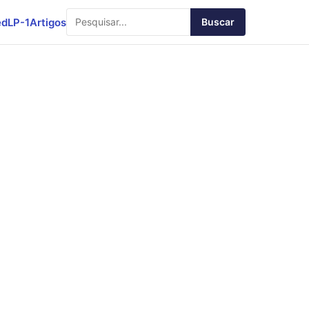
ed
LP-1
Artigos
Buscar