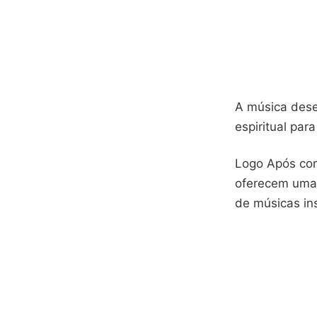
A música des
espiritual par
Logo Após com 
oferecem uma 
de músicas in