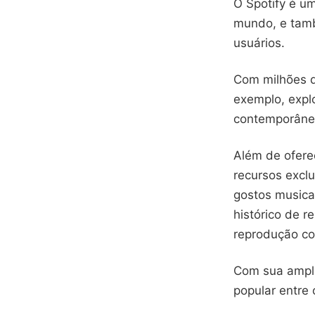
O Spotify é u
mundo, e tamb
usuários.
Com milhões d
exemplo, expl
contemporâneo
Além de ofere
recursos excl
gostos musica
histórico de r
reprodução c
Com sua ampla
popular entre