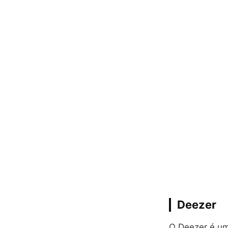
Deezer
O Deezer é um