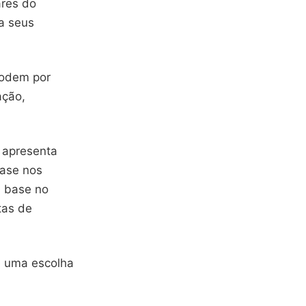
ares do
a seus
podem por
ação,
 apresenta
base nos
m base no
tas de
é uma escolha