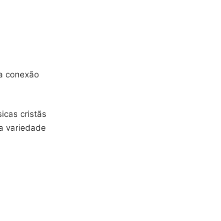
a conexão
icas cristãs
a variedade