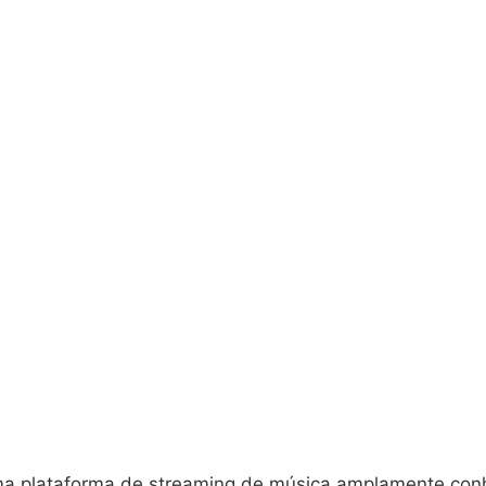
a plataforma de streaming de música amplamente con