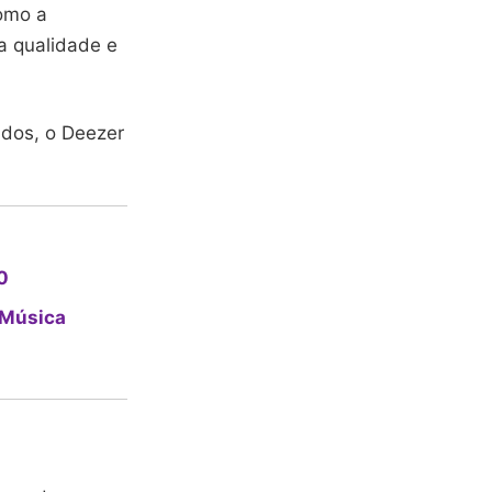
omo a
ta qualidade e
ados, o Deezer
0
r Música