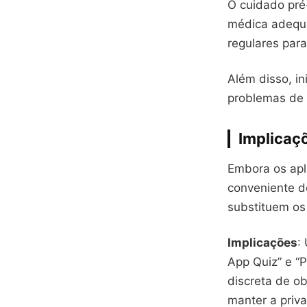
O cuidado pré
médica adequa
regulares par
Além disso, in
problemas de 
Implicaçõ
Embora os apl
conveniente de
substituem os 
Implicações
:
App Quiz” e “
discreta de o
manter a priv