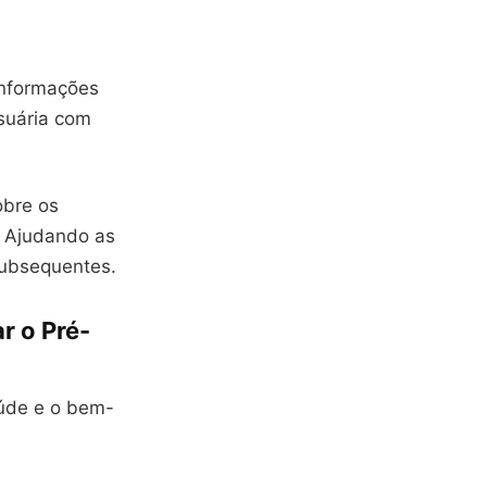
informações
suária com
obre os
. Ajudando as
subsequentes.
r o Pré-
aúde e o bem-