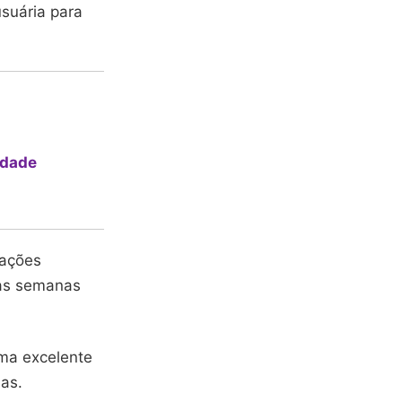
usuária para
idade
mações
nas semanas
uma excelente
as.