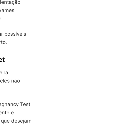
rientação
exames
e.
ar possíveis
to.
et
eira
 eles não
regnancy Test
ente e
s que desejam