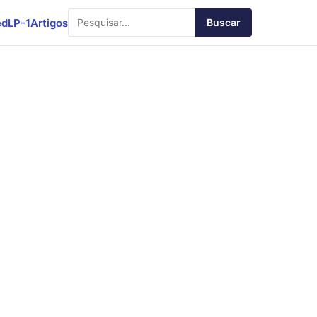
ed
LP-1
Artigos
Buscar