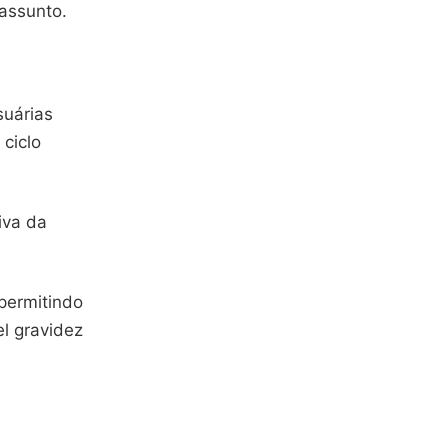
 assunto.
suárias
ciclo
iva da
 permitindo
l gravidez