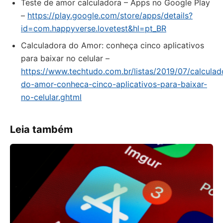
Teste de amor calculadora – Apps no Google Play
–
https://play.google.com/store/apps/details?
id=com.happyverse.lovetest&hl=pt_BR
Calculadora do Amor: conheça cinco aplicativos
para baixar no celular –
https://www.techtudo.com.br/listas/2019/07/calculad
do-amor-conheca-cinco-aplicativos-para-baixar-
no-celular.ghtml
Leia também