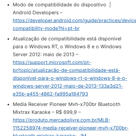
Modo de compatibilidade do dispositivo |
Android Developers –
https://developer.android.com/guide/practices/devic
compatibility-mode?hl=pt-br
Atualização de compatibilidade está disponível
para o Windows RT, o Windows 8 e o Windows
Server 2012: maio de 2013 –
https://support.microsoft.com/pt-
br/topic/atualização-de-compatibilidade-está-
disponível-para-o-windows-rt-o-windows-8-e-o-
windows-server-2012-maio-de-2013-133a3d21-
e35b-a455-4862-fa995a184793
Media Receiver Pioneer Mvh-x700br Bluetooth
Mixtrax Karaoke – R$ 699,9 –
https://produto.mercadolivre.com.br/MLB-
1152258974-media-receiver-pioneer-mvh-x700br-
bluetooth-mixtrax-karaoke-_JM