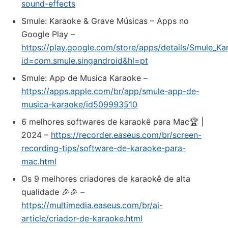
sound-effects
Smule: Karaoke & Grave Músicas – Apps no
Google Play –
https://play.google.com/store/apps/details/Smule_K
id=com.smule.singandroid&hl=pt
‎Smule: App de Musica Karaoke –
https://apps.apple.com/br/app/smule-app-de-
musica-karaoke/id509993510
6 melhores softwares de karaokê para Mac🏆 |
2024 –
https://recorder.easeus.com/br/screen-
recording-tips/software-de-karaoke-para-
mac.html
Os 9 melhores criadores de karaokê de alta
qualidade 🎉🎉 –
https://multimedia.easeus.com/br/ai-
article/criador-de-karaoke.html