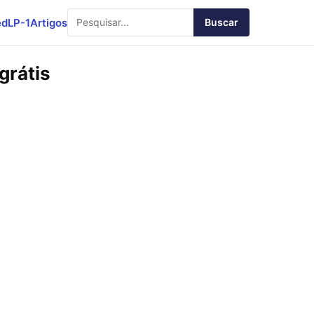
ed
LP-1
Artigos
Buscar
grátis