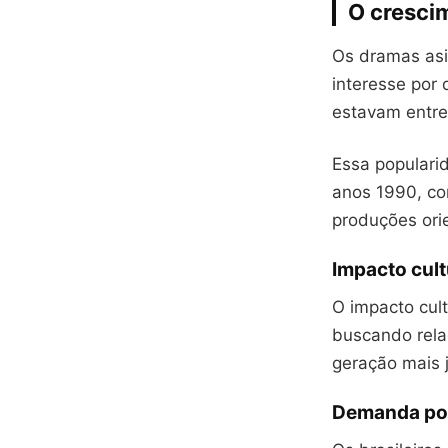
O cresci
Os dramas asiá
interesse por
estavam entre
Essa popularid
anos 1990, co
produções ori
Impacto cult
O impacto cul
buscando rela
geração mais 
Demanda por