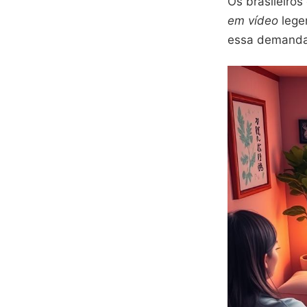
Os brasileiro
em vídeo
lege
essa demanda,