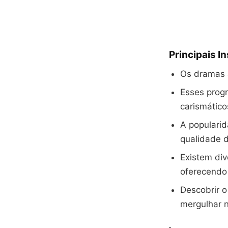
Principais I
Os dramas a
Esses prog
carismático
A populari
qualidade d
Existem div
oferecendo 
Descobrir 
mergulhar n