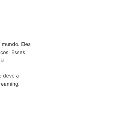
o mundo. Eles
icos. Esses
ia.
e deve a
treaming.