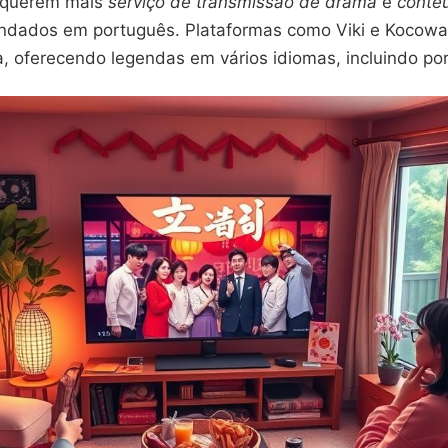
s querem mais
serviço de transmissão de drama
e
conte
ndados em português. Plataformas como Viki e Kocow
 oferecendo legendas em vários idiomas, incluindo po