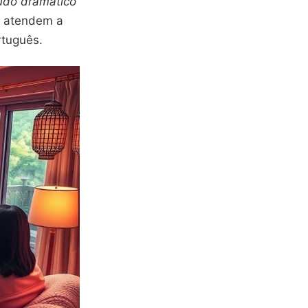
údo dramático
a atendem a
rtuguês.