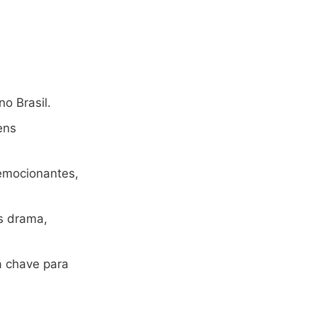
o Brasil.
ens
emocionantes,
es drama,
a chave para