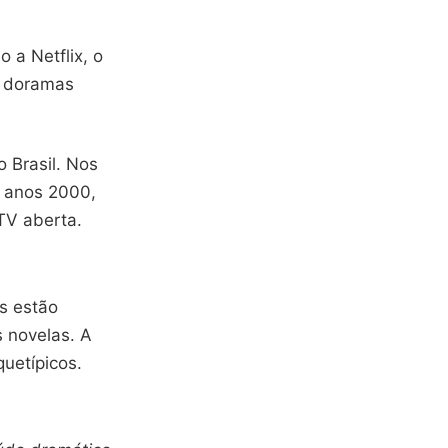
 a Netflix, o
6 doramas
 Brasil. Nos
s anos 2000,
TV aberta.
s estão
 novelas. A
uetípicos.