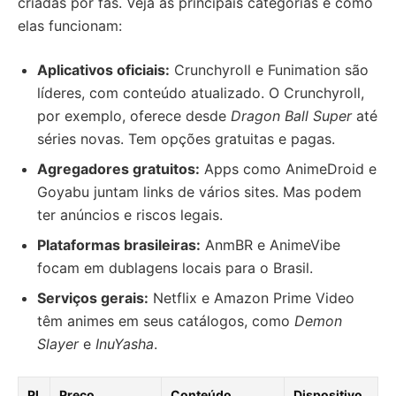
criadas por fãs. Veja as principais categorias e como
elas funcionam:
Aplicativos oficiais:
Crunchyroll e Funimation são
líderes, com conteúdo atualizado. O Crunchyroll,
por exemplo, oferece desde
Dragon Ball Super
até
séries novas. Tem opções gratuitas e pagas.
Agregadores gratuitos:
Apps como AnimeDroid e
Goyabu juntam links de vários sites. Mas podem
ter anúncios e riscos legais.
Plataformas brasileiras:
AnmBR e AnimeVibe
focam em dublagens locais para o Brasil.
Serviços gerais:
Netflix e Amazon Prime Video
têm animes em seus catálogos, como
Demon
Slayer
e
InuYasha
.
Pl
Preço
Conteúdo
Dispositivo