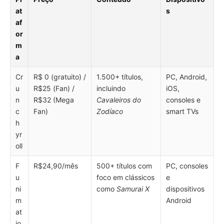
at
s
af
or
m
a
Cr
R$ 0 (gratuito) /
1.500+ títulos,
PC, Android,
u
R$25 (Fan) /
incluindo
iOS,
n
R$32 (Mega
Cavaleiros do
consoles e
c
Fan)
Zodíaco
smart TVs
h
yr
oll
F
R$24,90/mês
500+ títulos com
PC, consoles
u
foco em clássicos
e
ni
como
Samurai X
dispositivos
m
Android
at
io