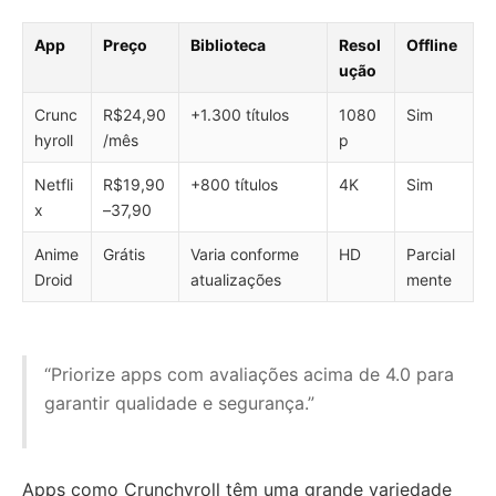
App
Preço
Biblioteca
Resol
Offline
ução
Crunc
R$24,90
+1.300 títulos
1080
Sim
hyroll
/mês
p
Netfli
R$19,90
+800 títulos
4K
Sim
x
–37,90
Anime
Grátis
Varia conforme
HD
Parcial
Droid
atualizações
mente
“Priorize apps com avaliações acima de 4.0 para
garantir qualidade e segurança.”
Apps como Crunchyroll têm uma grande variedade