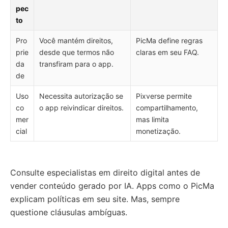
pec
to
Pro
Você mantém direitos,
PicMa define regras
prie
desde que termos não
claras em seu FAQ.
da
transfiram para o app.
de
Uso
Necessita autorização se
Pixverse permite
co
o app reivindicar direitos.
compartilhamento,
mer
mas limita
cial
monetização.
Consulte especialistas em direito digital antes de
vender conteúdo gerado por IA. Apps como o PicMa
explicam políticas em seu site. Mas, sempre
questione cláusulas ambíguas.