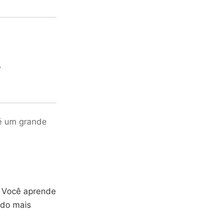
o
 é um grande
. Você aprende
ado mais