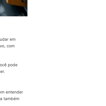
tudar em
ivo, com
Você pode
er.
rem entender
rea também