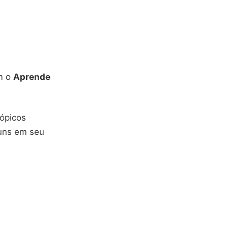
m o
Aprende
tópicos
muns em seu