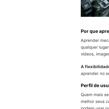
Por que apr
Aprender mecâ
qualquer lugar
vídeos, imagen
A flexibilidad
aprender no se
Perfil de us
Quem mais se 
melhor seus c
podem usar pa