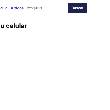
ed
LP-1
Artigos
Buscar
u celular