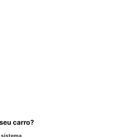
 seu carro?
m
sistema