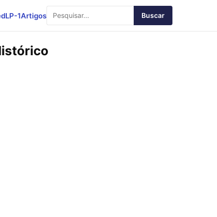
ed
LP-1
Artigos
Buscar
istórico