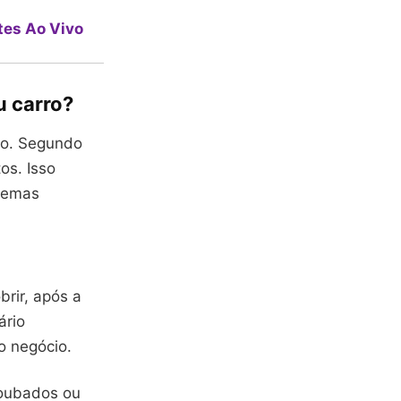
tes Ao Vivo
u carro?
to. Segundo
os. Isso
blemas
rir, após a
ário
o negócio.
roubados ou