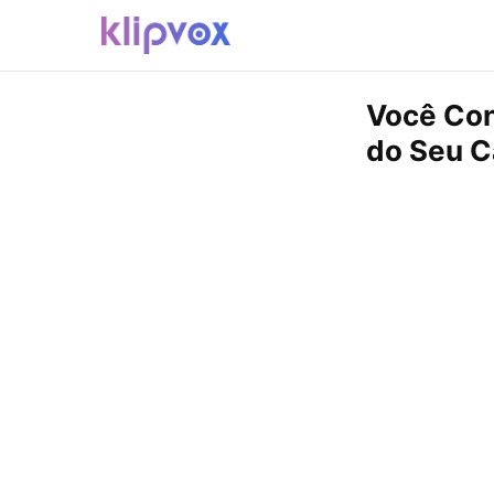
Você Con
do Seu C