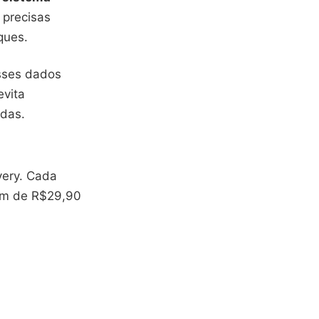
 precisas
ques.
sses dados
evita
adas.
very. Cada
iam de R$29,90