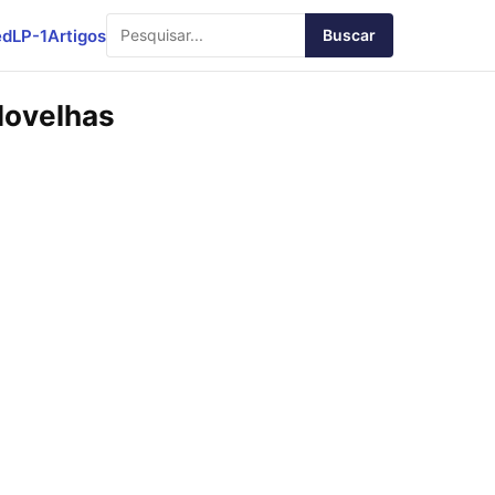
ed
LP-1
Artigos
Buscar
Novelhas