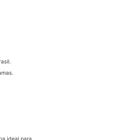
asil.
ramas.
ha ideal para