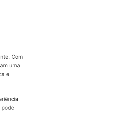
ente. Com
ram uma
ca e
riência
ê pode