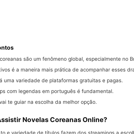
ontos
coreanas são um fenômeno global, especialmente no Br
tivos é a maneira mais prática de acompanhar esses d
á uma variedade de plataformas gratuitas e pagas.
pps com legendas em português é fundamental.
 vai te guiar na escolha da melhor opção.
Assistir Novelas Coreanas Online?
to e variedade de títulos fazem dos streamings a escol