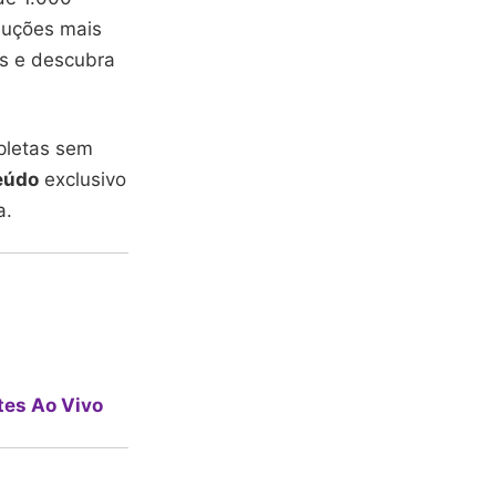
oduções mais
os e descubra
pletas sem
eúdo
exclusivo
a.
tes Ao Vivo