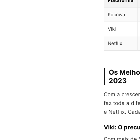
Plataforma
Kocowa
Viki
Netflix
Os Melho
2023
Com a crescen
faz toda a di
e Netflix. Ca
Viki: O prec
Com mais de 5