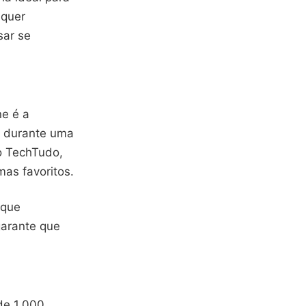
lquer
sar se
ne é a
ja durante uma
o TechTudo,
mas favoritos.
 que
garante que
de 1.000