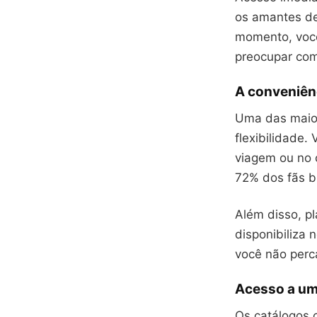
os amantes de
momento, você
preocupar com 
A conveniênc
Uma das maior
flexibilidade.
viagem ou no 
72% dos fãs br
Além disso, p
disponibiliza 
você não perc
Acesso a uma
Os catálogos 