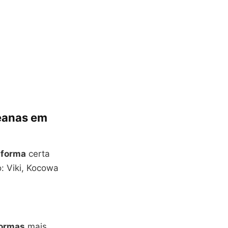
reanas em
aforma
certa
: Viki, Kocowa
formas
mais