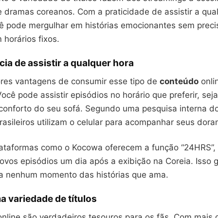
 dramas coreanos. Com a praticidade de assistir a qua
 pode mergulhar em histórias emocionantes sem preci
horários fixos.
ia de assistir a qualquer hora
es vantagens de consumir esse tipo de
conteúdo
onli
 Você pode assistir episódios no horário que preferir, se
conforto do seu sofá. Segundo uma pesquisa interna d
asileiros utilizam o celular para acompanhar seus dora
lataformas como o Kocowa oferecem a função “24HRS”,
novos episódios um dia após a exibição na Coreia. Isso 
a nenhum momento das histórias que ama.
 variedade de títulos
online são verdadeiros tesouros para os fãs. Com mais 