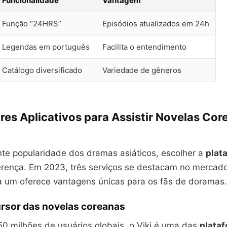
Funcionalidade
Vantagem
Função “24HRS”
Episódios atualizados em 24h
Legendas em português
Facilita o entendimento
Catálogo diversificado
Variedade de gêneros
res Aplicativos para Assistir Novelas Co
te popularidade dos dramas asiáticos, escolher a
plat
ferença. Em 2023, três serviços se destacam no mercado
da um oferece vantagens únicas para os fãs de doramas.
ursor das novelas coreanas
0 milhões de usuários globais, o Viki é uma das
plata