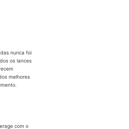
idas nunca foi
odos os lances
erecem
 dos melhores
imento.
terage com o