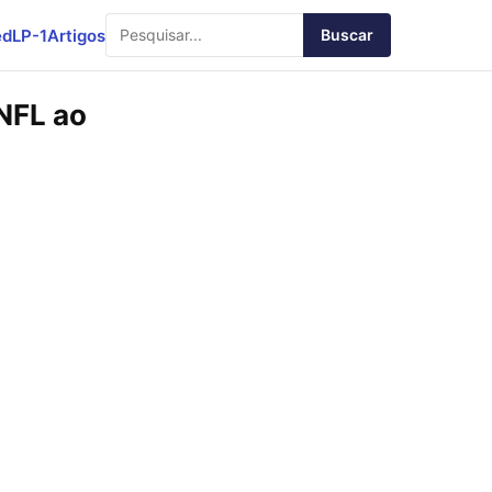
ed
LP-1
Artigos
Buscar
 NFL ao