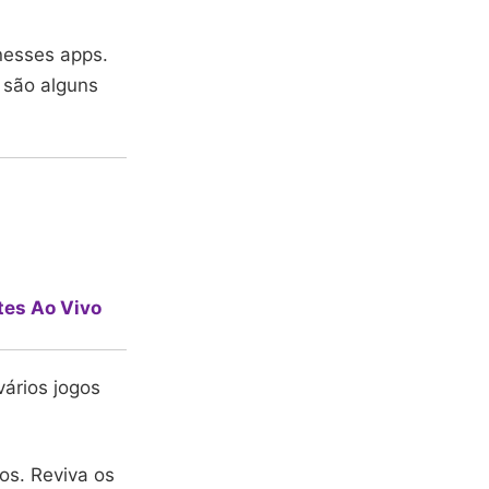
nesses apps.
s são alguns
tes Ao Vivo
ários jogos
os. Reviva os