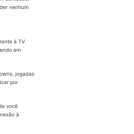
erder nenhum
rente à TV.
tando em
downs, jogadas
icar por
de você
onexão à