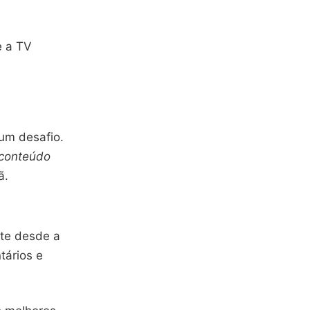
e a TV
 um desafio.
conteúdo
ã.
ite desde a
tários e