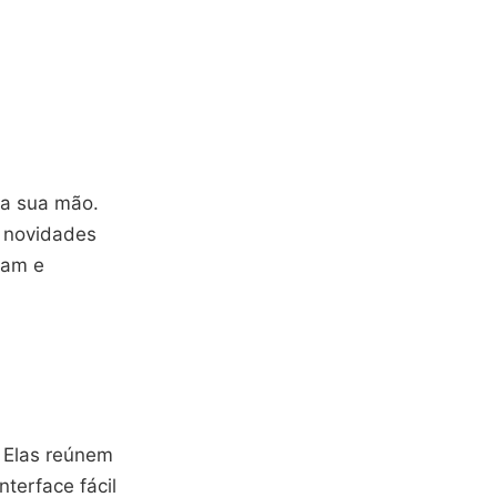
da sua mão.
e novidades
zam e
 Elas reúnem
nterface fácil