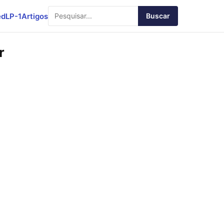
ed
LP-1
Artigos
Buscar
r