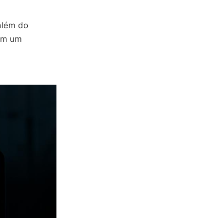
além do
 em um