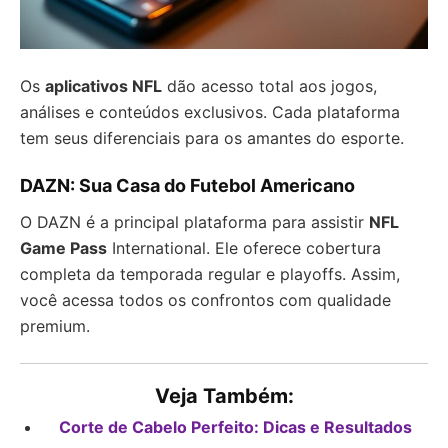
Os
aplicativos NFL
dão acesso total aos jogos,
análises e conteúdos exclusivos. Cada plataforma
tem seus diferenciais para os amantes do esporte.
DAZN: Sua Casa do Futebol Americano
O DAZN é a principal plataforma para assistir
NFL
Game Pass
International. Ele oferece cobertura
completa da temporada regular e playoffs. Assim,
você acessa todos os confrontos com qualidade
premium.
Veja Também:
Corte de Cabelo Perfeito: Dicas e Resultados