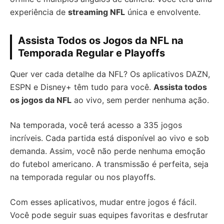
experiência de
streaming NFL
única e envolvente.
Assista Todos os Jogos da NFL na
Temporada Regular e Playoffs
Quer ver cada detalhe da NFL? Os aplicativos DAZN,
ESPN e Disney+ têm tudo para você.
Assista todos
os jogos da NFL
ao vivo, sem perder nenhuma ação.
Na temporada, você terá acesso a 335 jogos
incríveis. Cada partida está disponível ao vivo e sob
demanda. Assim, você não perde nenhuma emoção
do futebol americano. A transmissão é perfeita, seja
na temporada regular ou nos playoffs.
Com esses aplicativos, mudar entre jogos é fácil.
Você pode seguir suas equipes favoritas e desfrutar