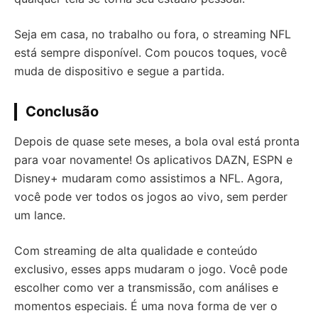
Seja em casa, no trabalho ou fora, o streaming NFL
está sempre disponível. Com poucos toques, você
muda de dispositivo e segue a partida.
Conclusão
Depois de quase sete meses, a bola oval está pronta
para voar novamente! Os aplicativos DAZN, ESPN e
Disney+ mudaram como assistimos a NFL. Agora,
você pode ver todos os jogos ao vivo, sem perder
um lance.
Com streaming de alta qualidade e conteúdo
exclusivo, esses apps mudaram o jogo. Você pode
escolher como ver a transmissão, com análises e
momentos especiais. É uma nova forma de ver o