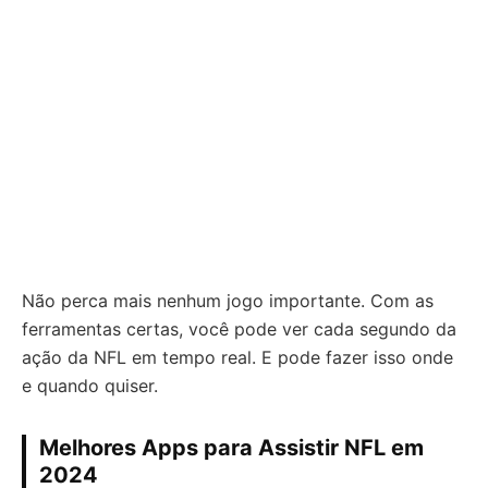
Não perca mais nenhum jogo importante. Com as
ferramentas certas, você pode ver cada segundo da
ação da NFL em tempo real. E pode fazer isso onde
e quando quiser.
Melhores Apps para Assistir NFL em
2024