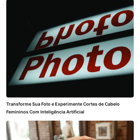
Transforme Sua Foto e Experimente Cortes de Cabelo
Femininos Com Inteligência Artificial