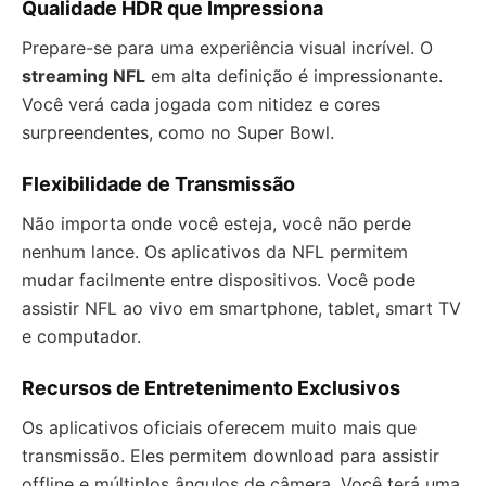
Qualidade HDR que Impressiona
Prepare-se para uma experiência visual incrível. O
streaming NFL
em alta definição é impressionante.
Você verá cada jogada com nitidez e cores
surpreendentes, como no Super Bowl.
Flexibilidade de Transmissão
Não importa onde você esteja, você não perde
nenhum lance. Os aplicativos da NFL permitem
mudar facilmente entre dispositivos. Você pode
assistir NFL ao vivo em smartphone, tablet, smart TV
e computador.
Recursos de Entretenimento Exclusivos
Os aplicativos oficiais oferecem muito mais que
transmissão. Eles permitem download para assistir
offline e múltiplos ângulos de câmera. Você terá uma