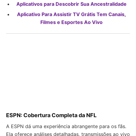
Aplicativos para Descobrir Sua Ancestralidade
Aplicativo Para Assistir TV Grátis Tem Canais,
Filmes e Esportes Ao Vivo
ESPN: Cobertura Completa da NFL
A ESPN dá uma experiência abrangente para os fãs.
Ela oferece análises detalhadas, transmissões ao vivo