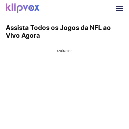
Assista Todos os Jogos da NFL ao
Vivo Agora
ANÚNCIOS