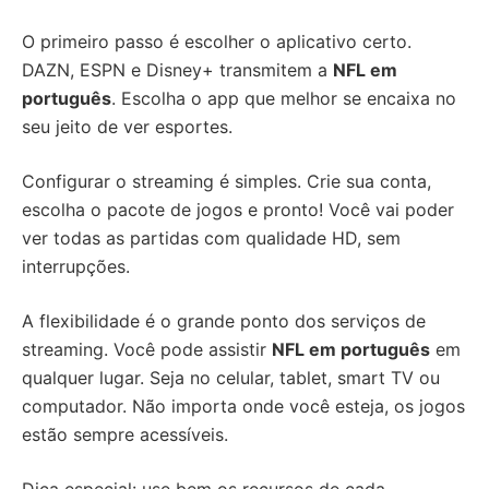
O primeiro passo é escolher o aplicativo certo.
DAZN, ESPN e Disney+ transmitem a
NFL em
português
. Escolha o app que melhor se encaixa no
seu jeito de ver esportes.
Configurar o streaming é simples. Crie sua conta,
escolha o pacote de jogos e pronto! Você vai poder
ver todas as partidas com qualidade HD, sem
interrupções.
A flexibilidade é o grande ponto dos serviços de
streaming. Você pode assistir
NFL em português
em
qualquer lugar. Seja no celular, tablet, smart TV ou
computador. Não importa onde você esteja, os jogos
estão sempre acessíveis.