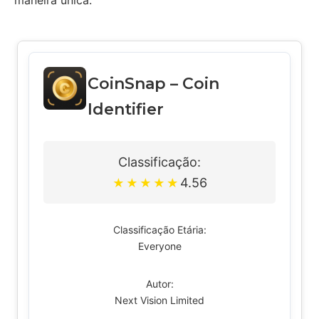
maneira única.
CoinSnap – Coin
Identifier
Classificação:
4.56
★
★
★
★
★
Classificação Etária:
Everyone
Autor:
Next Vision Limited