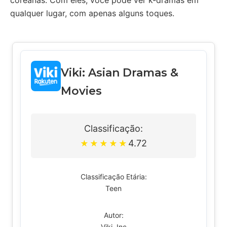
coreanas. Com eles, você pode ver k-dramas em
qualquer lugar, com apenas alguns toques.
Viki: Asian Dramas &
Movies
Classificação:
4.72
★
★
★
★
★
Classificação Etária:
Teen
Autor:
Viki, Inc