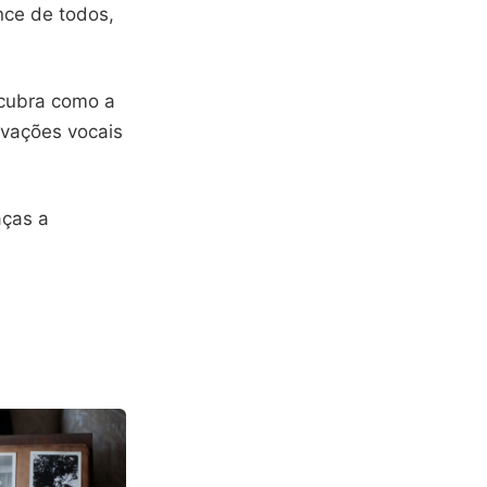
nce de todos,
scubra como a
avações vocais
aças a