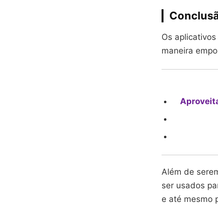
Conclus
Os aplicativo
maneira empolg
Aproveit
Além de serem
ser usados par
e até mesmo p