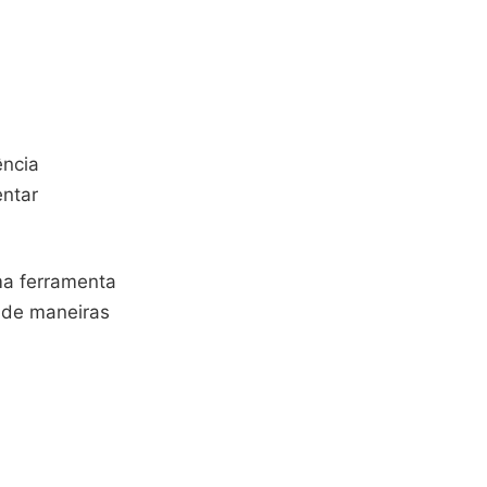
ência
entar
ma ferramenta
s de maneiras