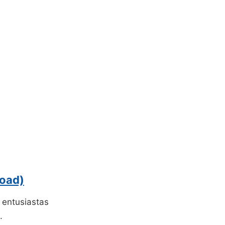
oad)
e entusiastas
.