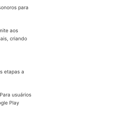
sonoros para
mite aos
ais, criando
as etapas a
 Para usuários
ogle Play