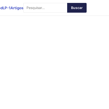
ed
LP-1
Artigos
Buscar