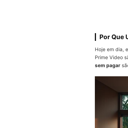
Por Que U
Hoje em dia, 
Prime Video s
sem pagar
são