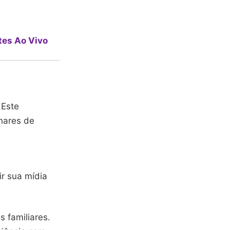
tes Ao Vivo
 Este
hares de
a
ir sua mídia
 familiares.