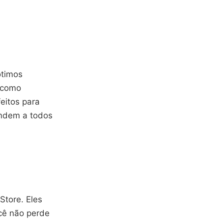
ótimos
a como
eitos para
endem a todos
Store. Eles
ocê não perde