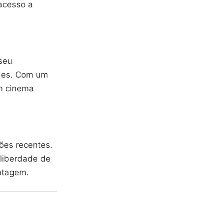
 acesso a
 seu
ades. Com um
m cinema
ções recentes.
liberdade de
antagem.