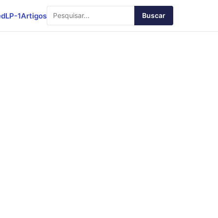
ed
LP-1
Artigos
Buscar