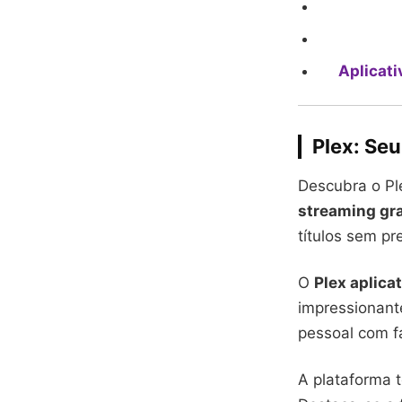
Aplicati
Plex: Se
Descubra o Ple
streaming gra
títulos sem pr
O
Plex aplica
impressionan
pessoal com fa
A plataforma t