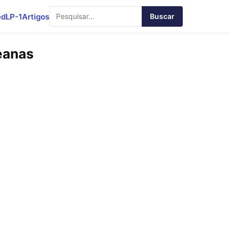
ed
LP-1
Artigos
Buscar
reanas