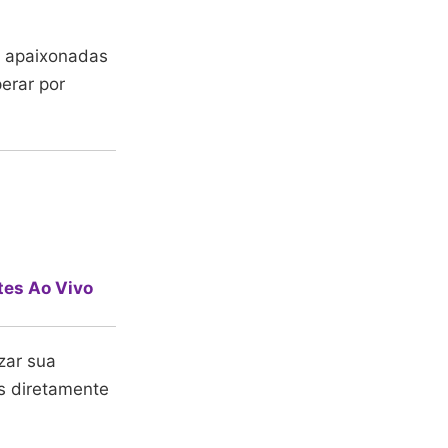
apaixonadas
perar por
tes Ao Vivo
zar sua
s diretamente