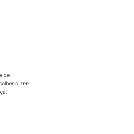
e de
colher o
app
ça.