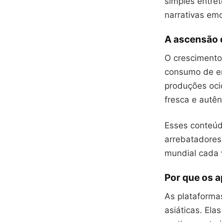
simples entre
narrativas em
A ascensão 
O crescimento
consumo de e
produções oci
fresca e autên
Esses conteúd
arrebatadores 
mundial cada 
Por que os a
As plataform
asiáticas. El