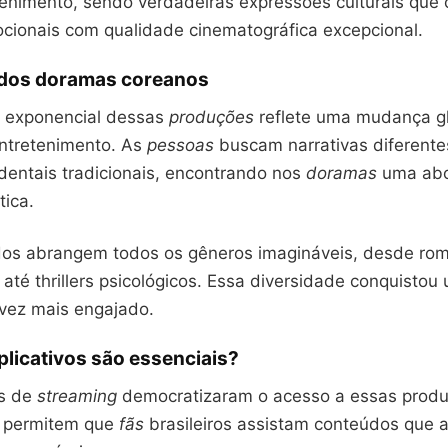
tenimento, sendo verdadeiras expressões culturais qu
ocionais com qualidade cinematográfica excepcional.
dos doramas coreanos
 exponencial dessas
produções
reflete uma mudança g
ntretenimento. As
pessoas
buscam narrativas diferente
dentais tradicionais, encontrando nos
doramas
uma ab
tica.
os abrangem todos os gêneros imagináveis, desde ro
até thrillers psicológicos. Essa diversidade conquisto
vez mais engajado.
plicativos são essenciais?
as de
streaming
democratizaram o acesso a essas prod
as permitem que
fãs
brasileiros assistam conteúdos que 