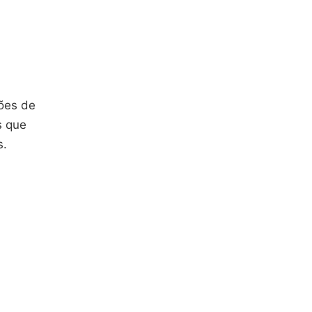
ções de
s que
s.