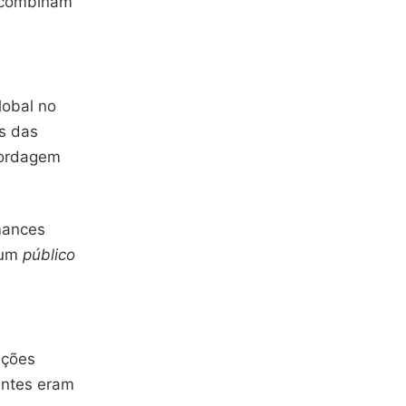
e combinam
lobal no
s das
ordagem
mances
u um
público
uções
antes eram