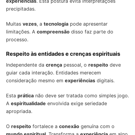
experiências
. Esta postura evita interpretações
precipitadas.
Muitas
vezes
, a
tecnologia
pode apresentar
limitações. A
compreensão
disso faz parte do
processo.
Respeito às entidades e crenças espirituais
Independente da
crença
pessoal, o
respeito
deve
guiar cada interação. Entidades merecem
consideração mesmo em
experiências
digitais.
Esta
prática
não deve ser tratada como simples jogo.
A
espiritualidade
envolvida exige seriedade
apropriada.
O
respeito
fortalece a
conexão
genuína com o
mundo espiritual
. Transforma a
experiência
em algo