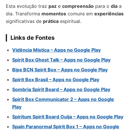
Esta evolução traz
paz
e
compreensão
para o
dia
a
dia. Transforma
momentos
comuns em
experiências
significativas de
prática
espiritual.
Links de Fontes
Vidência Mística – Apps no Google Play
Spirit Box Ghost Talk – Apps no Google Play
Bips BCN Spirit Box – Apps no Google Play
Spirit Box Brasil – Apps no Google Play
Sombria Spirit Board – Apps no Google Play
Spirit Box Communicator 2 – Apps no Google
Play
Spiritum Spirit Board Ouija – Apps no Google Play
Spain Paranormal Spirit Box 1 – Apps no Google