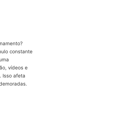
enamento?
mulo constante
 uma
ção, vídeos e
 Isso afeta
 demoradas.