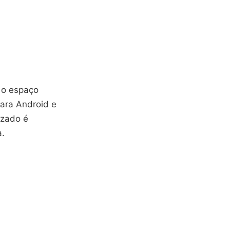
 o espaço
para Android e
izado é
a.