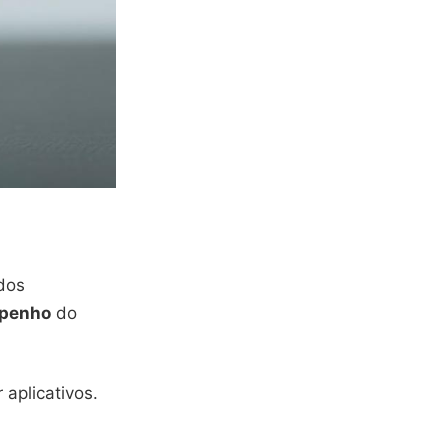
dos
penho
do
 aplicativos.