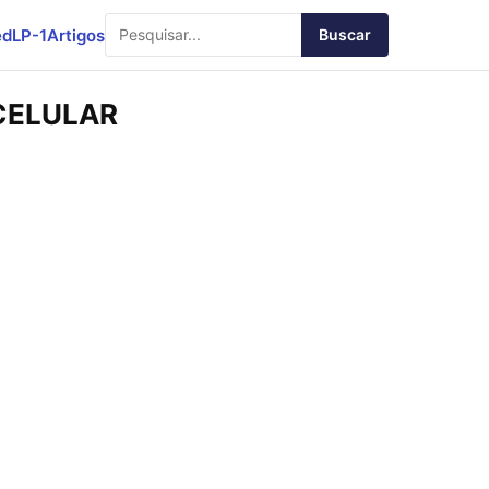
ed
LP-1
Artigos
Buscar
 CELULAR