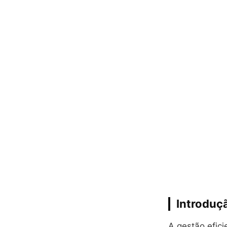
Introduç
A gestão efic