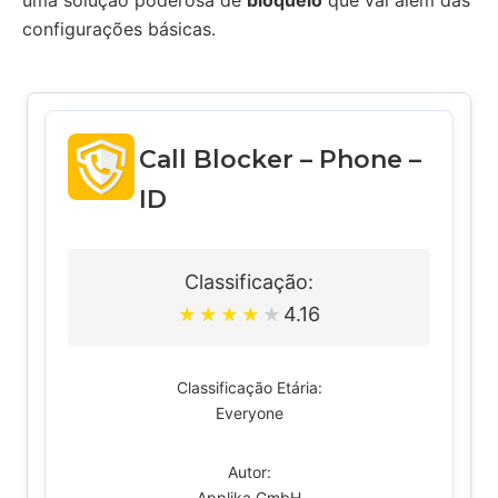
uma solução poderosa de
bloqueio
que vai além das
configurações básicas.
Call Blocker – Phone –
ID
Classificação:
4.16
★
★
★
★
★
Classificação Etária:
Everyone
Autor:
Applika GmbH