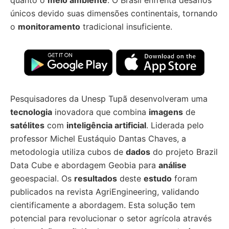
quanto o
meio ambiente
. O Brasil enfrenta desafios
únicos devido suas dimensões continentais, tornando
o
monitoramento
tradicional insuficiente.
Pesquisadores da Unesp Tupã desenvolveram uma
tecnologia
inovadora que combina
imagens
de
satélites
com
inteligência artificial
. Liderada pelo
professor Michel Eustáquio Dantas Chaves, a
metodologia utiliza cubos de
dados
do projeto Brazil
Data Cube e abordagem Geobia para
análise
geoespacial. Os
resultados
deste
estudo
foram
publicados na revista AgriEngineering, validando
cientificamente a abordagem. Esta solução tem
potencial para revolucionar o setor agrícola através