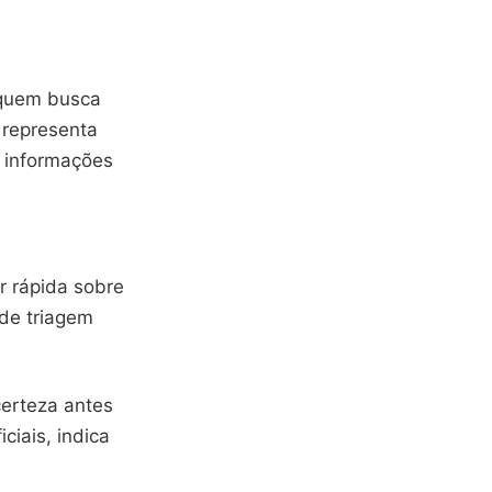
 quem busca
l representa
 informações
ar rápida sobre
de triagem
certeza antes
ciais, indica