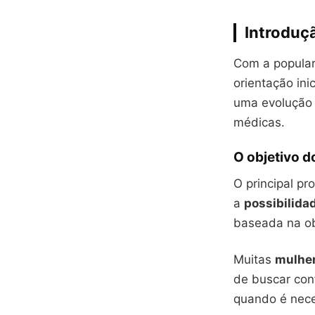
Introduç
Com a popular
orientação ini
uma evolução 
médicas.
O objetivo d
O principal pr
a
possibilida
baseada na o
Muitas
mulhe
de buscar conf
quando é nece