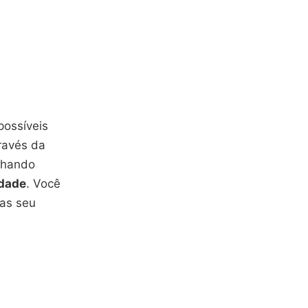
possíveis
través da
nhando
idade
. Você
nas seu