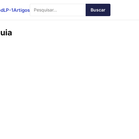
ed
LP-1
Artigos
Buscar
Guia