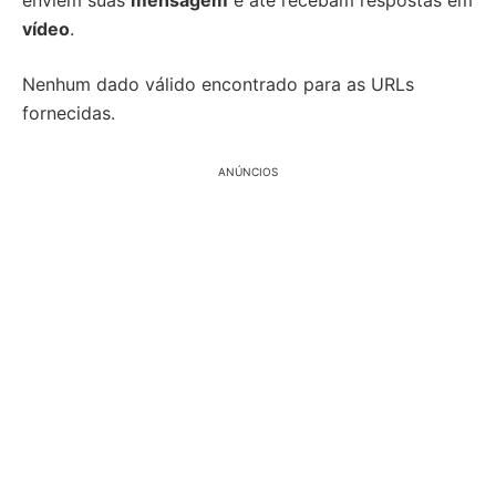
enviem suas
mensagem
e até recebam respostas em
vídeo
.
Nenhum dado válido encontrado para as URLs
fornecidas.
ANÚNCIOS