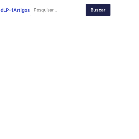
ed
LP-1
Artigos
Buscar