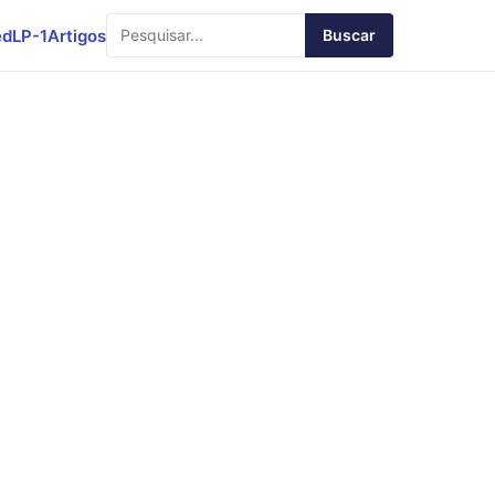
ed
LP-1
Artigos
Buscar