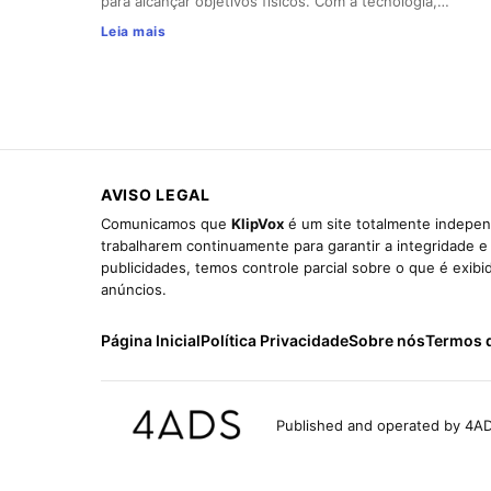
para alcançar objetivos físicos. Com a tecnologia,…
Leia mais
AVISO LEGAL
Comunicamos que
KlipVox
é um site totalmente indepen
trabalharem continuamente para garantir a integridade 
publicidades, temos controle parcial sobre o que é exib
anúncios.
Página Inicial
Política Privacidade
Sobre nós
Termos 
Published and operated by 4AD