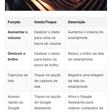
Função
Gesto/Toque
Descrição
Aumentar o
Deslizar o dedo
Aumenta o volume do
volume
para cima na
smartphone
barra de volume
Diminuir o
Deslizar o dedo
Reduz o brilho da tela
brilho
para baixo na
do smartphone
barra de brilho
Capturas de
Toque na opção
Registra uma imagem
tela
de captura de
da tela do
tela
smartphone
Acesso
Toque na opção
Ativa o Google
rápido ao
do Google
Assistente para
Google
Assistente
realizar comandos de