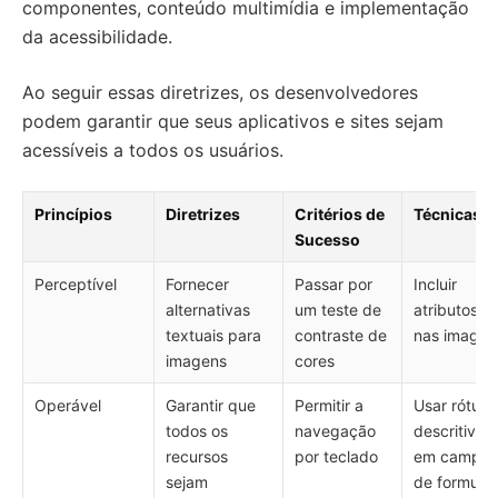
componentes, conteúdo multimídia e implementação
da acessibilidade.
Ao seguir essas diretrizes, os desenvolvedores
podem garantir que seus aplicativos e sites sejam
acessíveis a todos os usuários.
Princípios
Diretrizes
Critérios de
Técnicas
Sucesso
Perceptível
Fornecer
Passar por
Incluir
alternativas
um teste de
atributos al
textuais para
contraste de
nas imagen
imagens
cores
Operável
Garantir que
Permitir a
Usar rótulo
todos os
navegação
descritivos
recursos
por teclado
em campos
sejam
de formulár