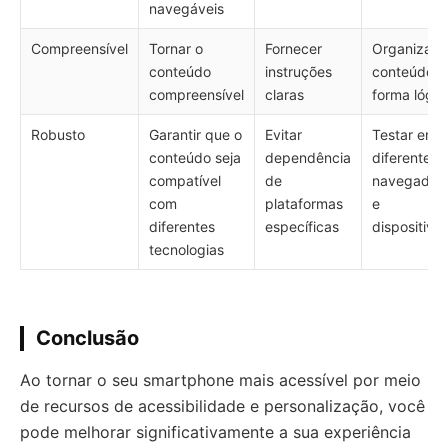
navegáveis
Compreensível
Tornar o
Fornecer
Organizar 
conteúdo
instruções
conteúdo d
compreensível
claras
forma lógic
Robusto
Garantir que o
Evitar
Testar em
conteúdo seja
dependência
diferentes
compatível
de
navegador
com
plataformas
e
diferentes
específicas
dispositivo
tecnologias
Conclusão
Ao tornar o seu smartphone mais acessível por meio
de recursos de acessibilidade e personalização, você
pode melhorar significativamente a sua experiência