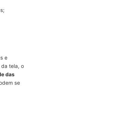
s;
s e
da tela, o
de das
podem se