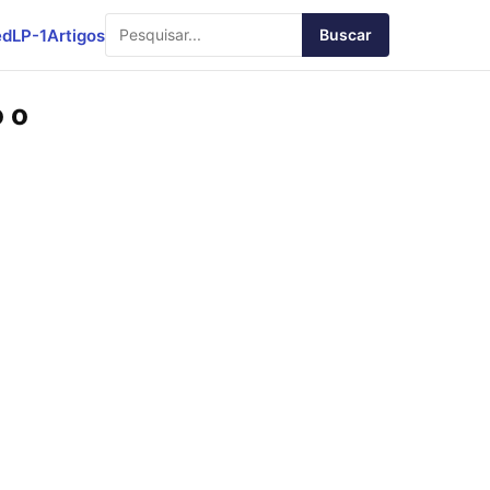
ed
LP-1
Artigos
Buscar
 o