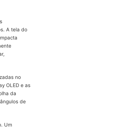
s
s. A tela do
 impacta
mente
ar,
izadas no
lay OLED e as
olha da
 ângulos de
o. Um