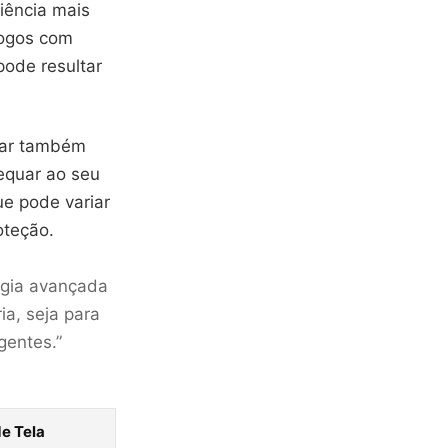
iência mais
 jogos com
pode resultar
erar também
equar ao seu
que pode variar
oteção.
ogia avançada
ia, seja para
gentes.”
e Tela