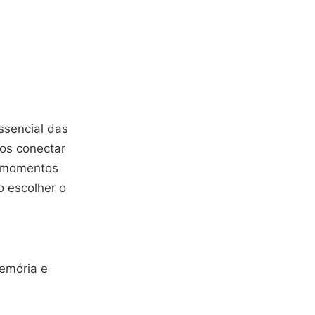
ssencial das
os conectar
r momentos
o escolher o
emória e