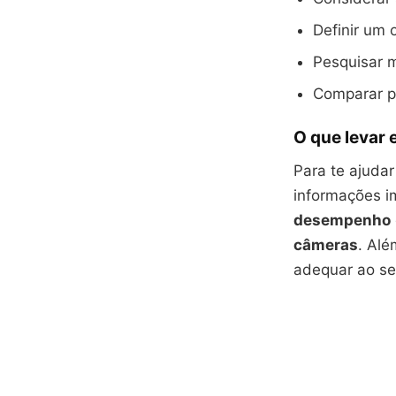
Definir um 
Pesquisar m
Comparar pr
O que levar
Para te ajuda
informações i
desempenho
câmeras
. Alé
adequar ao seu