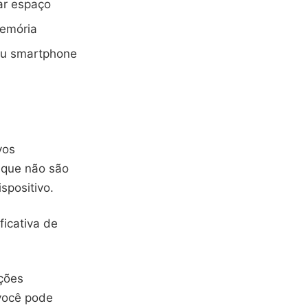
ar espaço
memória
eu smartphone
vos
s que não são
spositivo.
ficativa de
pções
 você pode