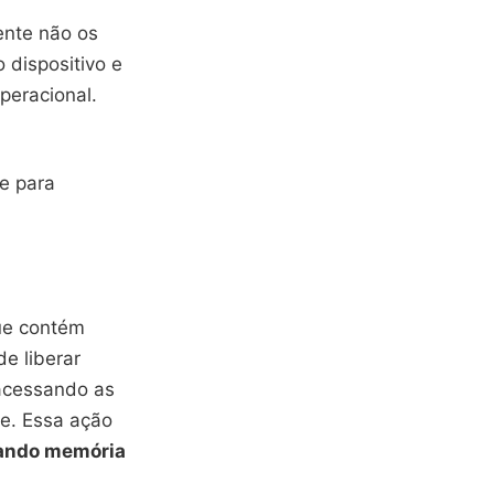
mente não os
 dispositivo e
peracional.
e para
ue contém
e liberar
acessando as
he. Essa ação
rando memória