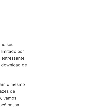
 no seu
limitado por
s estressante
o download de
ntam o mesmo
cazes de
go, vamos
você possa