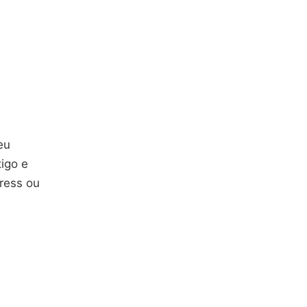
eu
igo e
ress ou