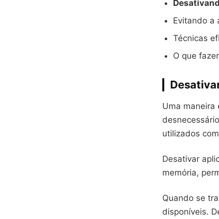
Desativand
Evitando a
Técnicas e
O que fazer
Desativa
Uma maneira ef
desnecessários
utilizados co
Desativar apli
memória, permi
Quando se trat
disponíveis. 