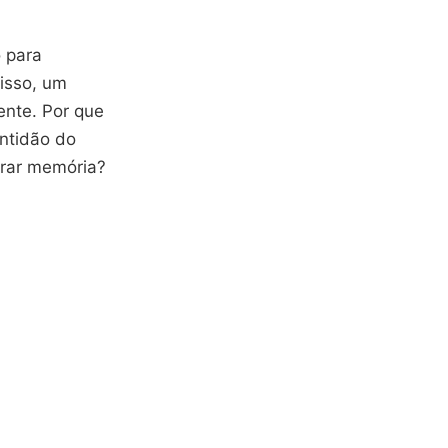
o para
disso, um
ente. Por que
entidão do
erar memória?