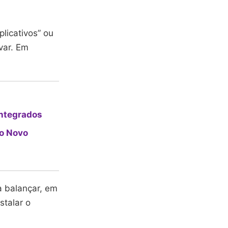
plicativos” ou
ivar. Em
Integrados
mo Novo
a balançar, em
stalar o