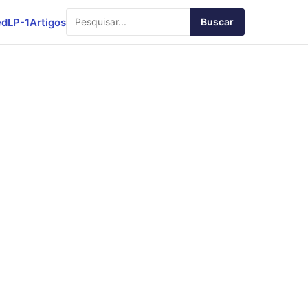
ed
LP-1
Artigos
Buscar