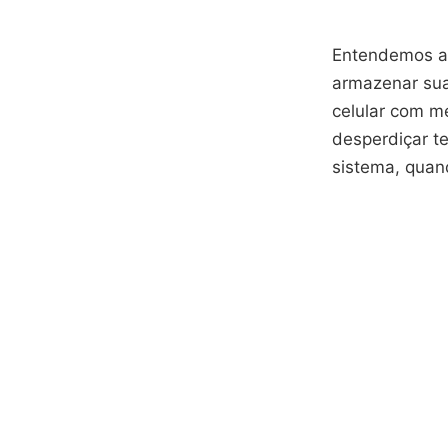
Entendemos a 
armazenar suas
celular com me
desperdiçar t
sistema, quan