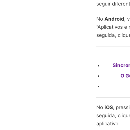
seguir diferen
No
Android
, 
“Aplicativos e
seguida, cliqu
Sincro
O G
No
iOS
, press
seguida, cliqu
aplicativo.