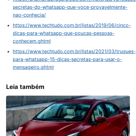
secretas-do-whatsapp-que-voce-provavelmente-
nao-conhecia/
https://www.techtudo.com.br/listas/2019/06/cinco-
dicas-para-whatsapp-que-poucas-pessoas-
conhecem.ghtml
https://www.techtudo.com.br/listas/2021/03/truques-
para-whatsapp-15-dicas-secretas-para-usar-o-
mensageiro.ghtml
Leia também