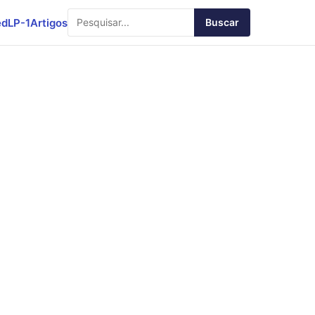
ed
LP-1
Artigos
Buscar