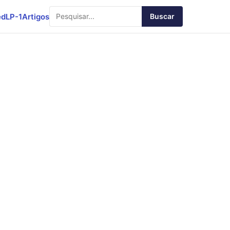
ed
LP-1
Artigos
Buscar