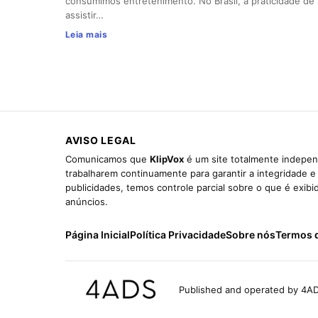
consumimos entretenimento. No Brasil, a praticidade de
assistir…
Leia mais
AVISO LEGAL
Comunicamos que
KlipVox
é um site totalmente indepen
trabalharem continuamente para garantir a integridade 
publicidades, temos controle parcial sobre o que é exib
anúncios.
Página Inicial
Política Privacidade
Sobre nós
Termos 
Published and operated by 4AD