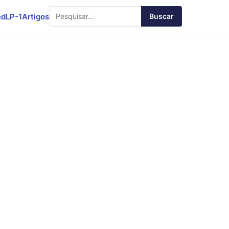
ed
LP-1
Artigos
Buscar