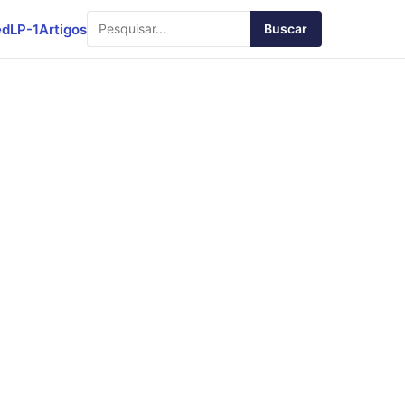
ed
LP-1
Artigos
Buscar