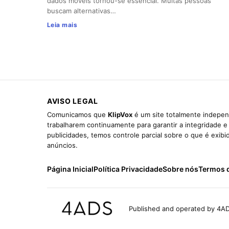
dados móveis tornou-se essencial. Muitas pessoas
buscam alternativas…
Leia mais
AVISO LEGAL
Comunicamos que
KlipVox
é um site totalmente indepen
trabalharem continuamente para garantir a integridade 
publicidades, temos controle parcial sobre o que é exib
anúncios.
Página Inicial
Política Privacidade
Sobre nós
Termos 
Published and operated by 4AD