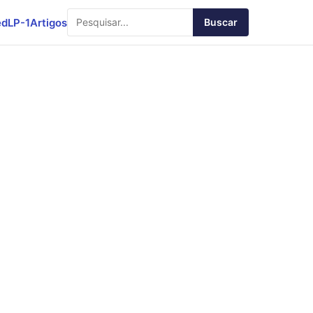
ed
LP-1
Artigos
Buscar