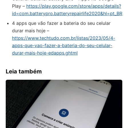
Play –
https://play.google.com/store/apps/details?
id=com.batterypro.batteryrepairlife2020&hl=pt_BR
4 apps que vão fazer a bateria do seu celular
durar mais hoje –
https://www.techtudo.com.br/listas/2023/05/4-
apps-que-vao-fazer-a-bateria-do-seu-celular-
durar-mais-hoje-edapps.ghtml
Leia também