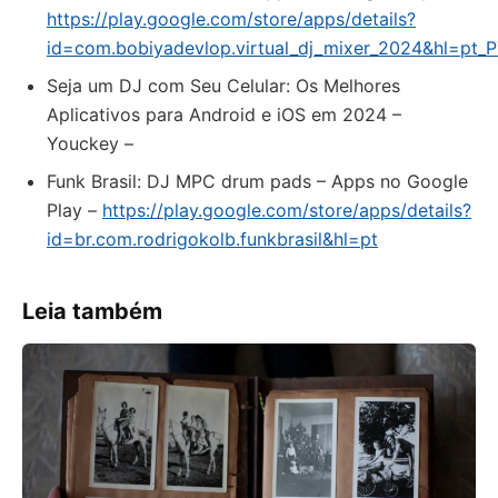
https://play.google.com/store/apps/details?
id=com.bobiyadevlop.virtual_dj_mixer_2024&hl=pt_
Seja um DJ com Seu Celular: Os Melhores
Aplicativos para Android e iOS em 2024 –
Youckey –
Funk Brasil: DJ MPC drum pads – Apps no Google
Play –
https://play.google.com/store/apps/details?
id=br.com.rodrigokolb.funkbrasil&hl=pt
Leia também