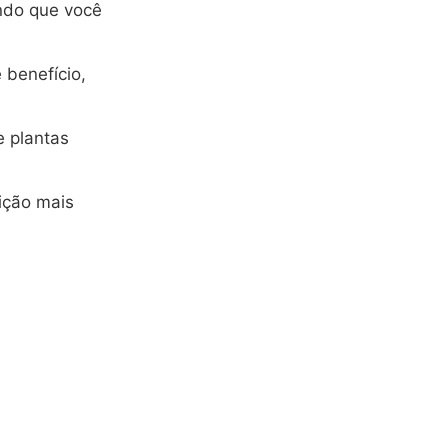
indo que você
 benefício,
 plantas
ição mais