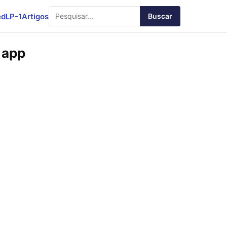
ed
LP-1
Artigos
Buscar
 app