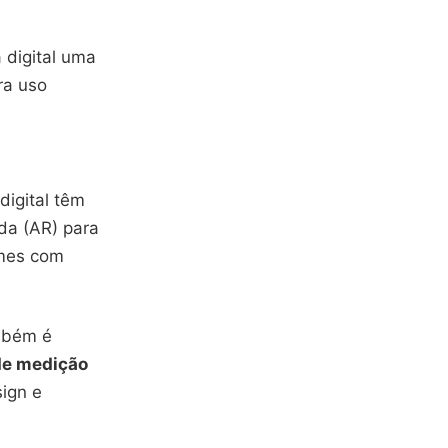
 digital uma
ra uso
 digital têm
da (AR) para
umes com
mbém é
de medição
sign e