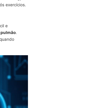
ós exercícios.
il e
o pulmão
.
 quando