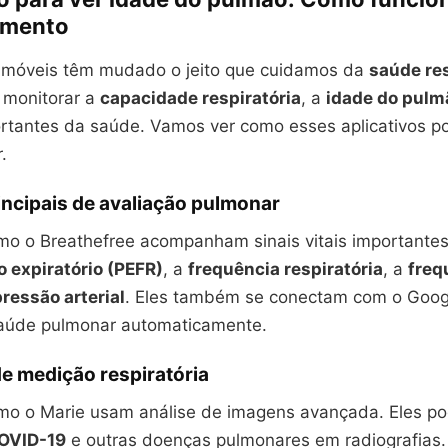
amento
s móveis têm mudado o jeito que cuidamos da
saúde res
 monitorar a
capacidade respiratória
, a
idade do pulm
rtantes da saúde. Vamos ver como esses aplicativos p
.
ncipais de avaliação pulmonar
omo o Breathefree acompanham sinais vitais importante
o expiratório (PEFR)
, a
frequência respiratória
, a
freq
pressão arterial
. Eles também se conectam com o Googl
saúde pulmonar automaticamente.
e medição respiratória
omo o Marie usam análise de imagens avançada. Eles 
OVID-19
e outras doenças pulmonares em radiografias.