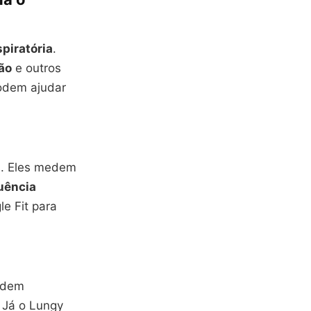
piratória
.
ão
e outros
odem ajudar
s. Eles medem
uência
e Fit para
podem
 Já o Lungy