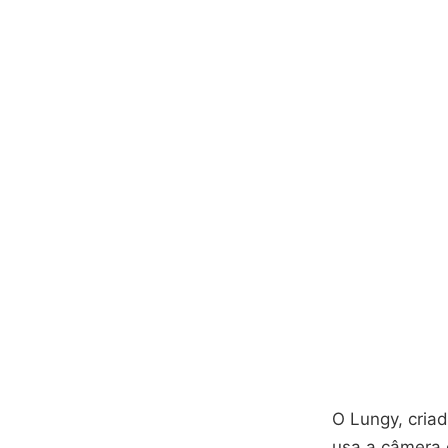
O Lungy, criad
usa a câmera 