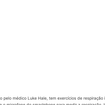
o pelo médico Luke Hale, tem exercícios de respiração i
e o microfone do smartphone para medir a respiração. I