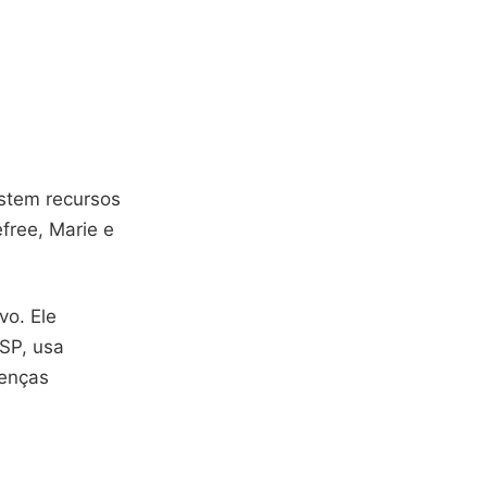
stem recursos
free, Marie e
vo. Ele
USP, usa
oenças