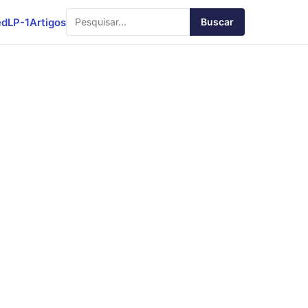
ed
LP-1
Artigos
Buscar