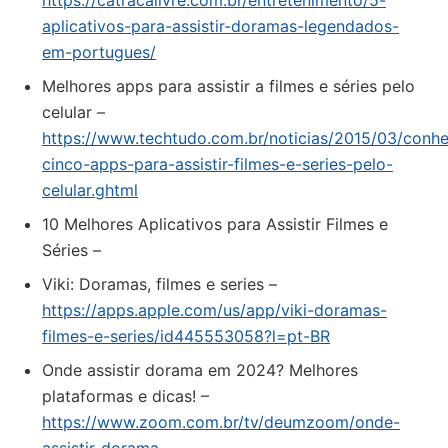
https://catracalivre.com.br/entretenimento/5-
aplicativos-para-assistir-doramas-legendados-
em-portugues/
Melhores apps para assistir a filmes e séries pelo
celular –
https://www.techtudo.com.br/noticias/2015/03/conh
cinco-apps-para-assistir-filmes-e-series-pelo-
celular.ghtml
10 Melhores Aplicativos para Assistir Filmes e
Séries –
‎Viki: Doramas, filmes e series –
https://apps.apple.com/us/app/viki-doramas-
filmes-e-series/id445553058?l=pt-BR
Onde assistir dorama em 2024? Melhores
plataformas e dicas! –
https://www.zoom.com.br/tv/deumzoom/onde-