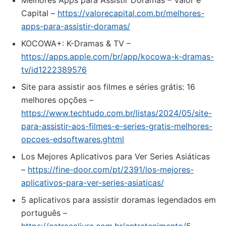
Melhores Apps para Assistir Doramas – Valor e
Capital –
https://valorecapital.com.br/melhores-
apps-para-assistir-doramas/
‎KOCOWA+: K-Dramas & TV –
https://apps.apple.com/br/app/kocowa-k-dramas-
tv/id1222389576
Site para assistir aos filmes e séries grátis: 16
melhores opções –
https://www.techtudo.com.br/listas/2024/05/site-
para-assistir-aos-filmes-e-series-gratis-melhores-
opcoes-edsoftwares.ghtml
Los Mejores Aplicativos para Ver Series Asiáticas
–
https://fine-door.com/pt/2391/los-mejores-
aplicativos-para-ver-series-asiaticas/
5 aplicativos para assistir doramas legendados em
português –