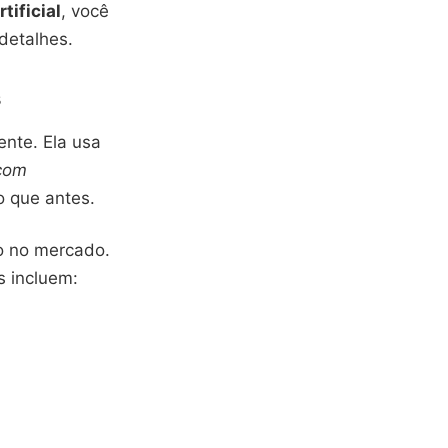
tificial
, você
detalhes.
s
ente. Ela usa
 com
o que antes.
 no mercado.
s incluem: