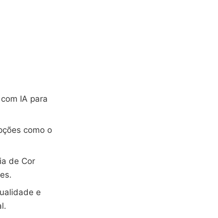
 com IA para
pções como o
ia de Cor
es.
ualidade e
l.