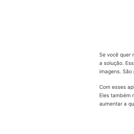
Se você quer m
a solução. Es
imagens. São p
Com esses apl
Eles também m
aumentar a qu