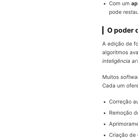
Com um
ap
pode restau
O poder d
A edição de fo
algoritmos av
inteligência art
Muitos
softwar
Cada um ofere
Correção au
Remoção de
Aprimorame
Criação de 