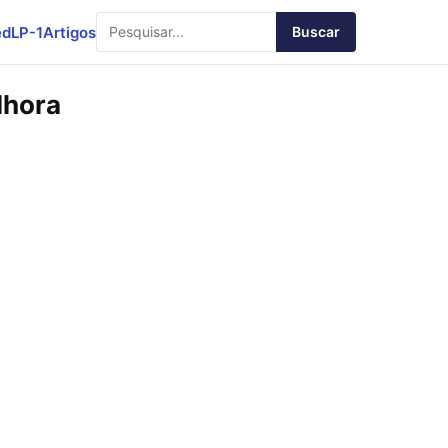
ed
LP-1
Artigos
Buscar
lhora