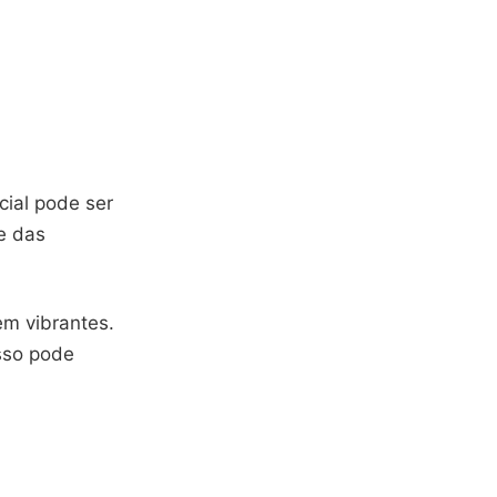
cial pode ser
e das
em vibrantes.
sso pode