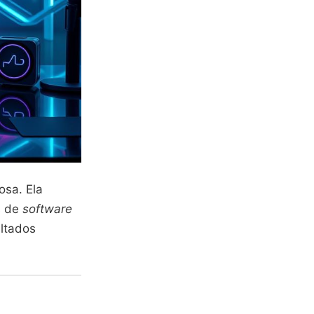
osa. Ela
s de
software
ultados